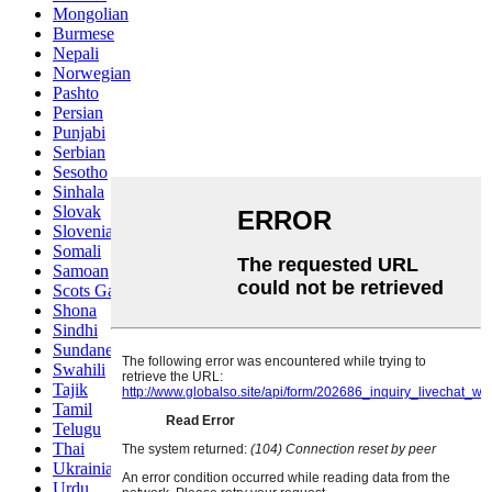
Mongolian
Burmese
Nepali
Norwegian
Pashto
Persian
Punjabi
Serbian
Sesotho
Sinhala
Slovak
Slovenian
Somali
Samoan
Scots Gaelic
Shona
Sindhi
Sundanese
Swahili
Tajik
Tamil
Telugu
Thai
Ukrainian
Urdu