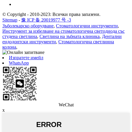
© Copyright - 2010-2023: Всички права запазени.
Sitemap
-
豫 ICP 备 20019977 号 -3
Зъболекарско оборудване
,
Стоматологични инструменти
,
Инструмент за избелване на стоматологична светодиода със
студена светлина
,
Светлина на зъбната клиника
,
Дентални
ендодонтски инструменти
,
Стоматологична светлинна
колона
,
Изпратете имейл
WhatsApp
WeChat
x