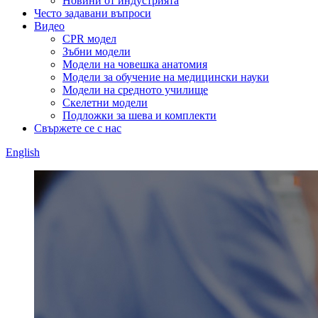
Новини от индустрията
Често задавани въпроси
Видео
CPR модел
Зъбни модели
Модели на човешка анатомия
Модели за обучение на медицински науки
Модели на средното училище
Скелетни модели
Подложки за шева и комплекти
Свържете се с нас
English