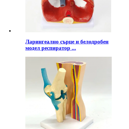
Ларингеално сърце и белодробен
модел респиратор ...