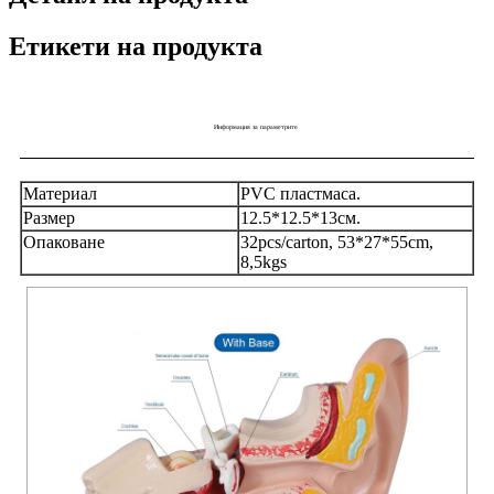
Етикети на продукта
Информация за параметрите
Материал
PVC пластмаса.
Размер
12.5*12.5*13см.
Опаковане
32pcs/carton, 53*27*55cm,
8,5kgs