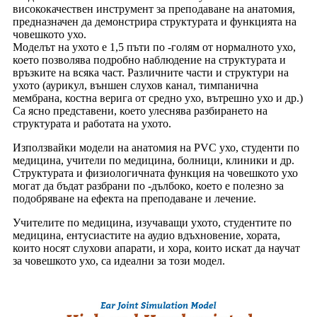
висококачествен инструмент за преподаване на анатомия,
предназначен да демонстрира структурата и функцията на
човешкото ухо.
Моделът на ухото е 1,5 пъти по -голям от нормалното ухо,
което позволява подробно наблюдение на структурата и
връзките на всяка част. Различните части и структури на
ухото (аурикул, външен слухов канал, тимпанична
мембрана, костна верига от средно ухо, вътрешно ухо и др.)
Са ясно представени, което улеснява разбирането на
структурата и работата на ухото.
Използвайки модели на анатомия на PVC ухо, студенти по
медицина, учители по медицина, болници, клиники и др.
Структурата и физиологичната функция на човешкото ухо
могат да бъдат разбрани по -дълбоко, което е полезно за
подобряване на ефекта на преподаване и лечение.
Учителите по медицина, изучаващи ухото, студентите по
медицина, ентусиастите на аудио вдъхновение, хората,
които носят слухови апарати, и хора, които искат да научат
за човешкото ухо, са идеални за този модел.