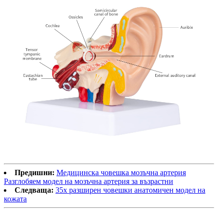
Предишни:
Медицинска човешка мозъчна артерия
Разглобяем модел на мозъчна артерия за възрастни
Следваща:
35x разширен човешки анатомичен модел на
кожата