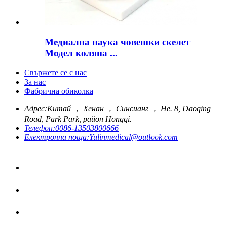
Медиална наука човешки скелет
Модел коляна ...
Свържете се с нас
За нас
Фабрична обиколка
Адрес:
Китай ， Хенан ， Синсианг ， Не. 8, Daoqing
Road, Park Park, район Hongqi.
Телефон:
0086-13503800666
Електронна поща:
Yulinmedical@outlook.com