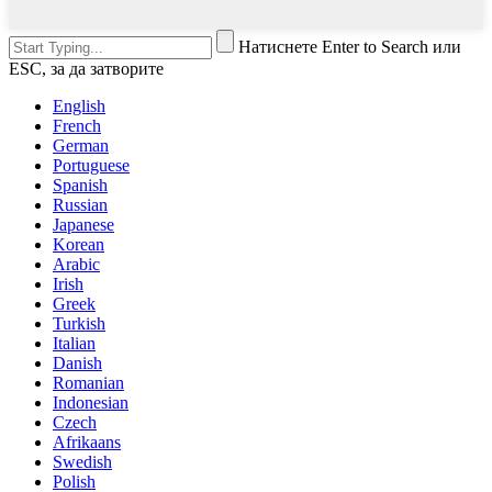
Натиснете Enter to Search или
ESC, за да затворите
English
French
German
Portuguese
Spanish
Russian
Japanese
Korean
Arabic
Irish
Greek
Turkish
Italian
Danish
Romanian
Indonesian
Czech
Afrikaans
Swedish
Polish