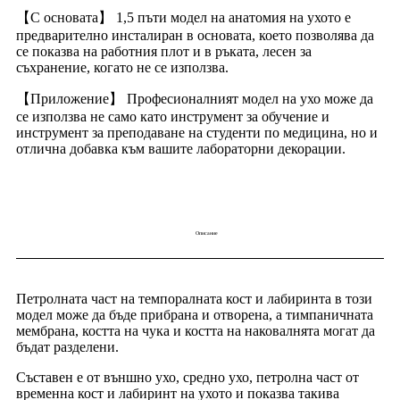
【С основата】 1,5 пъти модел на анатомия на ухото е
предварително инсталиран в основата, което позволява да
се показва на работния плот и в ръката, лесен за
съхранение, когато не се използва.
【Приложение】 Професионалният модел на ухо може да
се използва не само като инструмент за обучение и
инструмент за преподаване на студенти по медицина, но и
отлична добавка към вашите лабораторни декорации.
Описание
Петролната част на темпоралната кост и лабиринта в този
модел може да бъде прибрана и отворена, а тимпаничната
мембрана, костта на чука и костта на наковалнята могат да
бъдат разделени.
Съставен е от външно ухо, средно ухо, петролна част от
временна кост и лабиринт на ухото и показва такива