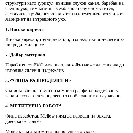
структури като аурикул, външен слухов канал, барабан на
средно ухо, тимпанична мембрана и слухов костител,
евстахиева тръба, петролна част на временната кост и кост
Лабиринт на вътрешното ухо.
1. Висока вярност
Висока вярност, точни детайли, издръжливи и не лесни за
повреди, миещи се
2. Добър материал
Изработен от PVC материал, на който може да се вярва да
използва силен и издръжлив
3. ФИННА РАЗПРЕДЕЛЕНИЕ
Съпоставяне на цвета на компютъра, фина боядисване,
ясна и лесна за четене, лесна за наблюдение и научаване
4. МЕТИТУРНА РАБОТА
Фина изработка, Mellow няма да навреди на ръката,
докосва се гладко
Моделът на анатомията на човешкото ухо е