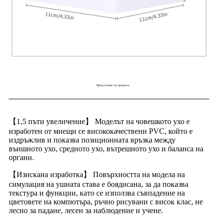
Представяне на продукта
【1,5 пъти увеличение】 Моделът на човешкото ухо е
изработен от миещи се висококачествени PVC, който е
издръжлив и показва позиционната връзка между
външното ухо, средното ухо, вътрешното ухо и баланса на
органи.
【Изискана изработка】 Повърхността на модела на
симулация на ушната става е боядисана, за да показва
текстура и функции, като се използва съвпадение на
цветовете на компютъра, ръчно рисувани с висок клас, не
лесно за падане, лесен за наблюдение и учене.