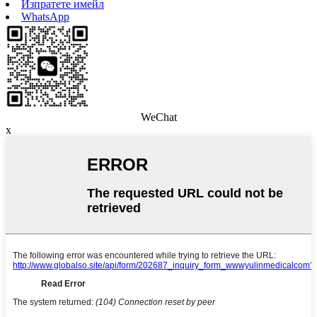
Изпратете имейл
WhatsApp
WeChat
x