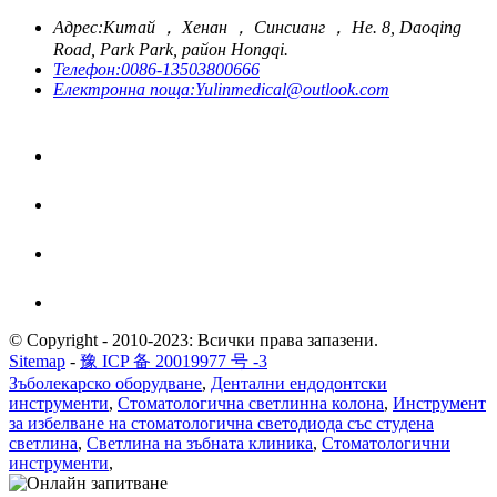
Адрес:
Китай ， Хенан ， Синсианг ， Не. 8, Daoqing
Road, Park Park, район Hongqi.
Телефон:
0086-13503800666
Електронна поща:
Yulinmedical@outlook.com
© Copyright - 2010-2023: Всички права запазени.
Sitemap
-
豫 ICP 备 20019977 号 -3
Зъболекарско оборудване
,
Дентални ендодонтски
инструменти
,
Стоматологична светлинна колона
,
Инструмент
за избелване на стоматологична светодиода със студена
светлина
,
Светлина на зъбната клиника
,
Стоматологични
инструменти
,